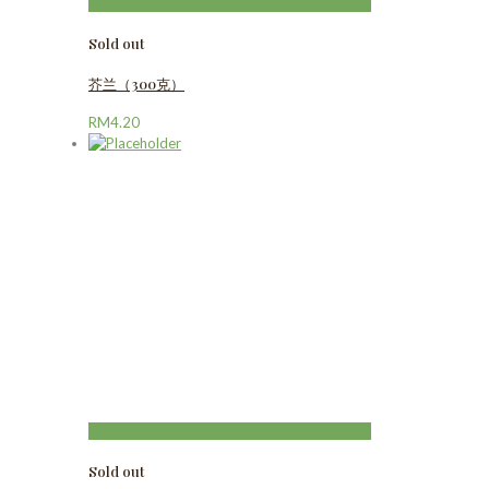
Sold out
芥兰（300克）
RM
4.20
Sold out