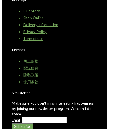
Our Story
Shop Online
Delivery Information
Privacy Policy
Term of use
Fresh2U
网上购物
配送信息
隐私政策
使用条款
Newsletter
Make sure you don't miss interesting happenings
by joining our newsletter program. We don't do
spam.
Email