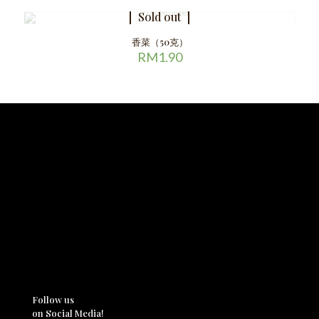
Sold out
香菜（50克）
RM
1.90
Follow us
on Social Media!