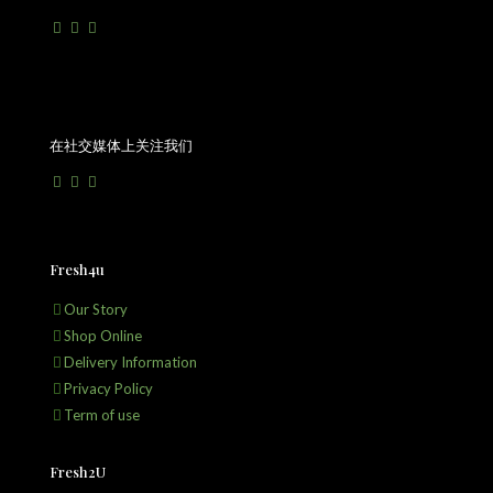
在社交媒体上关注我们
Fresh4u
Our Story
Shop Online
Delivery Information
Privacy Policy
Term of use
Fresh2U